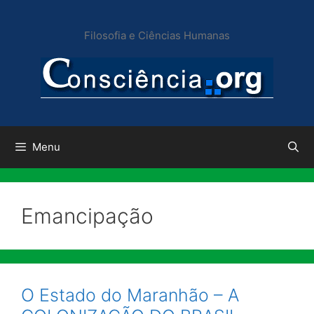
Pular
para
Filosofia e Ciências Humanas
o
conteúdo
Menu
Emancipação
O Estado do Maranhão – A