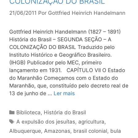
COLONIZAÇÃO DO BRASIL
21/06/2011
Por
Gottfried Heinrich Handelmann
Gottfried Heinrich Handelmann (1827 – 1891)
História do Brasil – SEGUNDA SEÇÃO – A
COLONIZAÇÃO DO BRASIL Traduzido pelo
Instituto Histórico e Geográfico Brasileiro.
(IHGB) Publicador pelo MEC, primeiro
lançamento em 1931. CAPÍTULO VII O Estado
do Maranhão Começamos com o Estado do
Maranhão, que, constituído pelo decreto real de
13 de junho de …
Ler mais
Categorias
Biblioteca
,
História do Brasil
Tags
A expulsão dos jesuítas
,
agricultura
,
Albuquerque
,
Amazonas
,
brasil colonial
,
bula