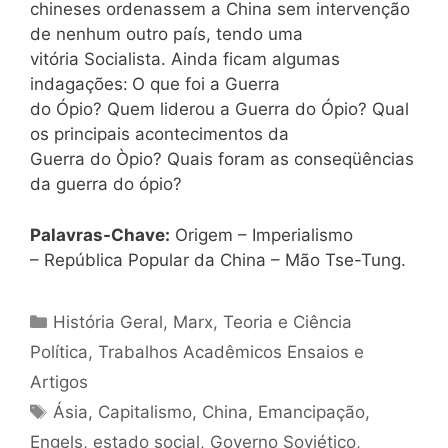
chineses ordenassem a China sem intervenção
de nenhum outro país, tendo uma
vitória Socialista. Ainda ficam algumas
indagações:
O que foi a Guerra
do Ópio? Quem liderou a Guerra do Ópio? Qual
os principais acontecimentos da
Guerra do Òpio? Quais foram as conseqüências
da guerra do ópio?
Palavras-Chave
:
Origem – Imperialismo
– República Popular da China – Mão Tse-Tung.
Categorias
História Geral
,
Marx
,
Teoria e Ciência
Política
,
Trabalhos Acadêmicos Ensaios e
Artigos
Tags
Ásia
,
Capitalismo
,
China
,
Emancipação
,
Engels
,
estado social
,
Governo Soviético
,