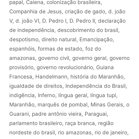
papal
,
Caiena
,
colonização brasileira
,
Companhia de Jesus
,
criação de gado
,
d. joão
V
,
d. joão VI
,
D. Pedro I
,
D. Pedro II
,
declaração
de independência
,
descobrimento do brasil
,
despotismo
,
direito natural
,
Emancipação
,
espanhóis
,
formas de estado
,
foz do
amazonas
,
governo civil
,
governo geral
,
governo
provisório
,
governo revolucionário
,
Guiana
Francesa
,
Handelmann
,
história do Maranhão
,
igualdade de direitos
,
Independência do Brasil
,
indigência
,
Inferno
,
língua geral
,
língua tupi
,
Maranhão
,
marquês de pombal
,
Minas Gerais
,
o
Guarani
,
padre antônio vieira
,
Paraguai
,
parlamento brasileiro
,
raça branca
,
região
nordeste do brasil
,
rio amazonas
,
rio de janeiro
,