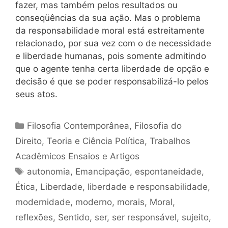
fazer, mas também pelos resultados ou
conseqüências da sua ação. Mas o problema
da responsabilidade moral está estreitamente
relacionado, por sua vez com o de necessidade
e liberdade humanas, pois somente admitindo
que o agente tenha certa liberdade de opção e
decisão é que se poder responsabilizá-lo pelos
seus atos.
Categorias
Filosofia Contemporânea
,
Filosofia do
Direito
,
Teoria e Ciência Política
,
Trabalhos
Acadêmicos Ensaios e Artigos
Tags
autonomia
,
Emancipação
,
espontaneidade
,
Ética
,
Liberdade
,
liberdade e responsabilidade
,
modernidade
,
moderno
,
morais
,
Moral
,
reflexões
,
Sentido
,
ser
,
ser responsável
,
sujeito
,