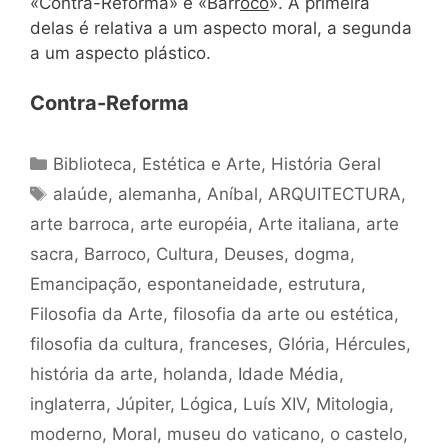
«Contra-Reforma» e «Barr
oco
». A primeira
delas é relativa a um aspecto moral, a segunda
a um aspecto plástico.
Contra-Reforma
Categorias
Biblioteca
,
Estética e Arte
,
História Geral
Tags
alaúde
,
alemanha
,
Aníbal
,
ARQUITECTURA
,
arte barroca
,
arte européia
,
Arte italiana
,
arte
sacra
,
Barroco
,
Cultura
,
Deuses
,
dogma
,
Emancipação
,
espontaneidade
,
estrutura
,
Filosofia da Arte
,
filosofia da arte ou estética
,
filosofia da cultura
,
franceses
,
Glória
,
Hércules
,
história da arte
,
holanda
,
Idade Média
,
inglaterra
,
Júpiter
,
Lógica
,
Luís XIV
,
Mitologia
,
moderno
,
Moral
,
museu do vaticano
,
o castelo
,