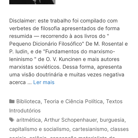
Disclaimer: este trabalho foi compilado com
verbetes de filosofia apresentados de forma
resumida — recorrendo à aos livros do "
Pequeno Dicionário Filosófico" De M. Rosental e
P. Iudin, e de "Fundamentos do marxismo-
leninismo " de O. V. Kuncinen e mais autores
marxistas soviéticos. Dessa forma, apresenta
uma visão doutrinária e muitas vezes negativa
acerca …
Ler mais
Categorias
Biblioteca
,
Teoria e Ciência Política
,
Textos
Introdutórios
Tags
aritmética
,
Arthur Schopenhauer
,
burguesia
,
capitalismo e socialismo
,
cartesianismo
,
classes