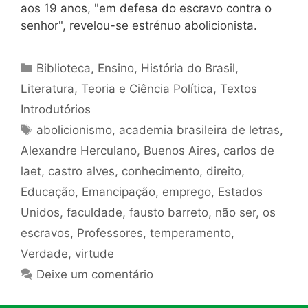
aos 19 anos, "em defesa do escravo contra o
senhor", revelou-se estrénuo abolicionista.
Categorias
Biblioteca
,
Ensino
,
História do Brasil
,
Literatura
,
Teoria e Ciência Política
,
Textos
Introdutórios
Tags
abolicionismo
,
academia brasileira de letras
,
Alexandre Herculano
,
Buenos Aires
,
carlos de
laet
,
castro alves
,
conhecimento
,
direito
,
Educação
,
Emancipação
,
emprego
,
Estados
Unidos
,
faculdade
,
fausto barreto
,
não ser
,
os
escravos
,
Professores
,
temperamento
,
Verdade
,
virtude
Deixe um comentário