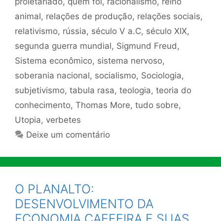
proletariado
,
quem foi
,
racionalismo
,
reino
animal
,
relações de produção
,
relações sociais
,
relativismo
,
rússia
,
século V a.C
,
século XIX
,
segunda guerra mundial
,
Sigmund Freud
,
Sistema econômico
,
sistema nervoso
,
soberania nacional
,
socialismo
,
Sociologia
,
subjetivismo
,
tabula rasa
,
teologia
,
teoria do
conhecimento
,
Thomas More
,
tudo sobre
,
Utopia
,
verbetes
Deixe um comentário
O PLANALTO:
DESENVOLVIMENTO DA
ECONOMIA CAFEEIRA E SUAS