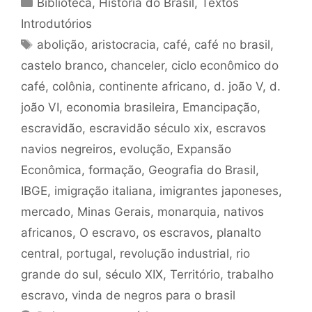
Categorias
Biblioteca
,
História do Brasil
,
Textos
Introdutórios
Tags
abolição
,
aristocracia
,
café
,
café no brasil
,
castelo branco
,
chanceler
,
ciclo econômico do
café
,
colônia
,
continente africano
,
d. joão V
,
d.
joão VI
,
economia brasileira
,
Emancipação
,
escravidão
,
escravidão século xix
,
escravos
navios negreiros
,
evolução
,
Expansão
Econômica
,
formação
,
Geografia do Brasil
,
IBGE
,
imigração italiana
,
imigrantes japoneses
,
mercado
,
Minas Gerais
,
monarquia
,
nativos
africanos
,
O escravo
,
os escravos
,
planalto
central
,
portugal
,
revolução industrial
,
rio
grande do sul
,
século XIX
,
Território
,
trabalho
escravo
,
vinda de negros para o brasil