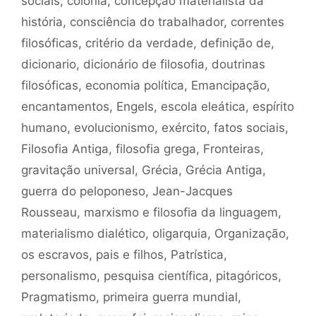
sociais
,
colônia
,
concepção materialista da
história
,
consciência do trabalhador
,
correntes
filosóficas
,
critério da verdade
,
definição de
,
dicionario
,
dicionário de filosofia
,
doutrinas
filosóficas
,
economia política
,
Emancipação
,
encantamentos
,
Engels
,
escola eleática
,
espírito
humano
,
evolucionismo
,
exército
,
fatos sociais
,
Filosofia Antiga
,
filosofia grega
,
Fronteiras
,
gravitação universal
,
Grécia
,
Grécia Antiga
,
guerra do peloponeso
,
Jean-Jacques
Rousseau
,
marxismo e filosofia da linguagem
,
materialismo dialético
,
oligarquia
,
Organização
,
os escravos
,
pais e filhos
,
Patrística
,
personalismo
,
pesquisa científica
,
pitagóricos
,
Pragmatismo
,
primeira guerra mundial
,