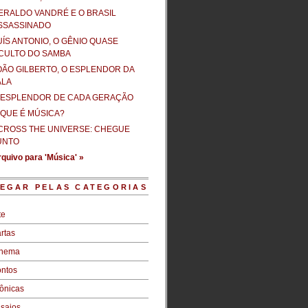
ERALDO VANDRÉ E O BRASIL
SSASSINADO
UÍS ANTONIO, O GÊNIO QUASE
CULTO DO SAMBA
OÃO GILBERTO, O ESPLENDOR DA
ALA
 ESPLENDOR DE CADA GERAÇÃO
 QUE É MÚSICA?
CROSS THE UNIVERSE: CHEGUE
UNTO
quivo para 'Música' »
EGAR PELAS CATEGORIAS
te
rtas
inema
ntos
ônicas
saios