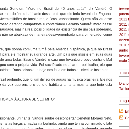
unta Geneton. “Moro no Brasil de 40 anos atrás”, diz Vandré. O
fevere
e trata do único habitante desse país que ele teria inventado. Engana-
janei
vem milhões de brasileiros, o Brasil assassinado. Quem não viu esse
2012
 Posso garantir, compatriota e conterrâneo Geraldo Vandré: moro nesse
2011
audade, mas na real possibilidade da existência de um país soberano,
2011
que não se abaixava de maneira desavergonhada para o mercado, como
2011
dezem
2010
dré, que sonha com uma turnê pela América hispânica, já que no Brasil
junho
el para ele mostrar sua grande arte. Um país que insiste em suas duas
fevere
e ama todas. Esse é Vandré, o cara que levantou o povo contra o Mal
maio 
ou com a própria vida. Foi sacrificado no altar da politicalha, ele que
atriota. Duas coisas que hoje nos falta em todos os níveis e instantes.
LIN
asil profundo, que foi um divisor de águas na música brasileira. Ele nos
Diário
o da voz que enche o peito e habita a alma, a mesma que hoje está
Twitte
HOMEM À ALTURA DE SEU MITO”
FIQ
En
Co
essionante. Brilhante, Vandré soube desconcertar Geneton Moraes Neto.
nte as forças armadas na berlinda, ainda que tenha confirmado o fato
sido montada, porém, antes, ele deixa claro, principalmente quando