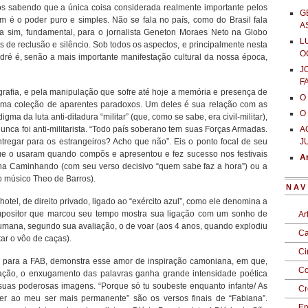
mos sabendo que a única coisa considerada realmente importante pelos
G
m é o poder puro e simples. Não se fala no país, como do Brasil fala
A
ta sim, fundamental, para o jornalista Geneton Moraes Neto na Globo
L
 de reclusão e silêncio. Sob todos os aspectos, e principalmente nesta
O
ndré é, senão a mais importante manifestação cultural da nossa época,
J
F
grafia, e pela manipulação que sofre até hoje a memória e presença de
O
uma coleção de aparentes paradoxos. Um deles é sua relação com as
O
a da luta anti-ditadura “militar” (que, como se sabe, era civil-militar),
nunca foi anti-militarista. “Todo país soberano tem suas Forças Armadas.
A
regar para os estrangeiros? Acho que não”. Eis o ponto focal de seu
J
e o usaram quando compõs e apresentou e fez sucesso nos festivais
Ar
a Caminhando (com seu verso decisivo “quem sabe faz a hora”) ou a
 o músico Theo de Barros).
NAV
otel, de direito privado, ligado ao “exército azul”, como ele denomina a
ompositor que marcou seu tempo mostra sua ligação com um sonho de
Ar
humana, segundo sua avaliação, o de voar (aos 4 anos, quando explodiu
Ca
tar o vôo de caças).
C
s para a FAB, demonstra esse amor de inspiração camoniana, em que,
Co
ação, o enxugamento das palavras ganha grande intensidade poética
suas poderosas imagens. “Porque só tu soubeste enquanto infante/ As
Cr
ncer ao meu ser mais permanente” são os versos finais de “Fabiana”.
En