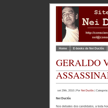
Home
E-books de Nei Duclós
GERALDO V
ASSASSIN
set 29th, 2010 | Por
Nei Duclós
| Categoria
Nei Duclós
Nos debates dos candidatos, a toda ho