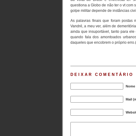
questiona a Globo de não ter o vt com 
golpe militar depende de instâncias civis
As palavras finais que foram postas
Vandré, a meu ver, além de demeritórias
ainda que insuportável, tanto para ele
quando fala dos amontoados urbanos
daqueles que encobrem o próprio erro.
DEIXAR COMENTÁRIO
Nome (
Mail (
Websi