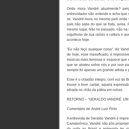
Onde mora Vandré atualmente? perg
entrevistador não entende e acha que s
se. Vandré mora no mesmo país onde vi
país não sabe do que se trata, avisa.
mesmo lugar. Não no passado, não na s
orgulhoso de sua raízes e cultura e 
acontece hoje.
“Eu não faço qualquer coisa”, diz Van
de hoje, esse massificado, é impossív
músicas mais famosas e esquece que el
que se abateu sobre nós e por isso pag
sempre foi apenas um grande artista e p
Esse é o cidadão integro, com voz do Br
trouxe o bom cantar, aquela expressã
atirada no chão da pátria em ruínas.
RETORNO – “GERALDO VANDRÉ: UM 
Comentário de André Luiz Pinto
A entrevista de Geraldo Vandré é impr
Camaleônico, Vandré não pôs propriame
da volta ao Brasil e entrevista ter 