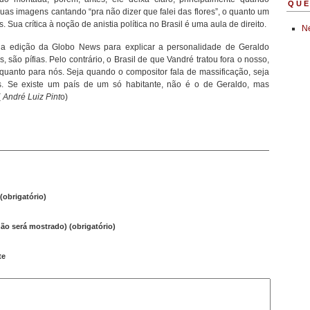
QUE
suas imagens cantando “pra não dizer que falei das flores”, o quanto um
. Sua crítica à noção de anistia política no Brasil é uma aula de direito.
Ne
 na edição da Globo News para explicar a personalidade de Geraldo
, são pífias. Pelo contrário, o Brasil de que Vandré tratou fora o nosso,
 quanto para nós. Seja quando o compositor fala de massificação, seja
. Se existe um país de um só habitante, não é o de Geraldo, mas
(
André Luiz Pint
o)
obrigatório)
não será mostrado) (obrigatório)
te