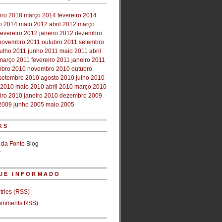
iro 2018
março 2014
fevereiro 2014
ro 2014
maio 2012
abril 2012
março
fevereiro 2012
janeiro 2012
dezembro
novembro 2011
outubro 2011
setembro
julho 2011
junho 2011
maio 2011
abril
março 2011
fevereiro 2011
janeiro 2011
bro 2010
novembro 2010
outubro
setembro 2010
agosto 2010
julho 2010
 2010
maio 2010
abril 2010
março 2010
iro 2010
janeiro 2010
dezembro 2009
2009
junho 2005
maio 2005
KS
 da Fonte
Blog
r
UE INFORMADO
tries (RSS)
mments RSS)