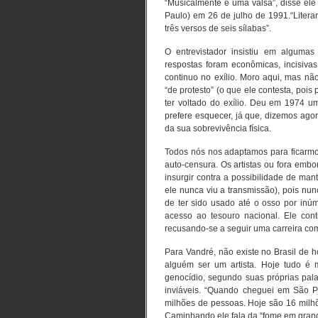
“Musicalmente é uma valsa”, disse ele 
Paulo) em 26 de julho de 1991.“Litera
três versos de seis sílabas”.
O entrevistador insistiu em alguma
respostas foram econômicas, incisivas.
continuo no exílio. Moro aqui, mas nã
“de protesto” (o que ele contesta, poi
ter voltado do exílio. Deu em 1974 u
prefere esquecer, já que, dizemos ago
da sua sobrevivência física.
Todos nós nos adaptamos para ficarmos
auto-censura. Os artistas ou fora emb
insurgir contra a possibilidade de ma
ele nunca viu a transmissão), pois nu
de ter sido usado até o osso por inú
acesso ao tesouro nacional. Ele con
recusando-se a seguir uma carreira com
Para Vandré, não existe no Brasil de 
alguém ser um artista. Hoje tudo é
genocídio, segundo suas próprias pa
inviáveis. “Quando cheguei em São 
milhões de pessoas. Hoje são 16 milhõ
Caminhando ele fala da “fome em grand