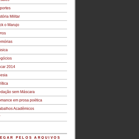
portes
stória Militar
ck o Marujo
vros
mórias
sica
gócios
car 2014
esia
lítica
dação sem Máscara
mance em prosa poética
abalhos Acadêmicos
V
EGAR PELOS ARQUIVOS