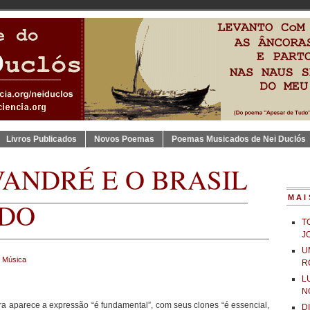
Livros Publicados
Novos Poemas
Poemas Musicados de Nei Duclós
ANDRÉ E O BRASIL
MAI
ADO
T
J
U
:
Música
R
L
N
ra aparece a expressão “é fundamental”, com seus clones “é essencial,
D