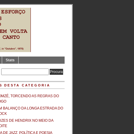
Stats
S DESTA CATEGORIA
OMZÉ, TORCENDO AS REGRAS DO
OGO
M BALANÇO DA LONGA ESTRADA DO
OCK
UZES DE HENDRIX NO MEIO DA
OITE
IA DE JAZZ, POLÍTICA E POESIA