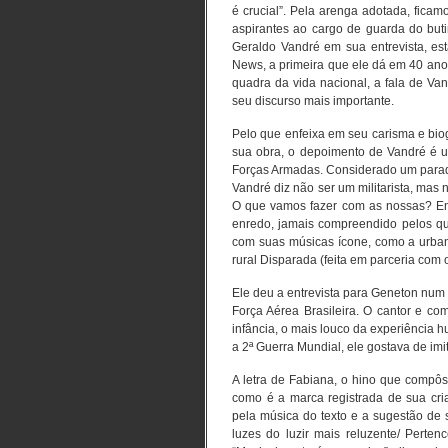
é crucial”. Pela arenga adotada, fica
aspirantes ao cargo de guarda do buti
Geraldo Vandré em sua entrevista, es
News, a primeira que ele dá em 40 anos
quadra da vida nacional, a fala de Va
seu discurso mais importante.
Pelo que enfeixa em seu carisma e bio
sua obra, o depoimento de Vandré é 
Forças Armadas. Considerado um paradigm
Vandré diz não ser um militarista, mas 
O que vamos fazer com as nossas? Ent
enredo, jamais compreendido pelos qu
com suas músicas ícone, como a urban
rural Disparada (feita em parceria com
Ele deu a entrevista para Geneton num h
Força Aérea Brasileira. O cantor e c
infância, o mais louco da experiência 
a 2ª Guerra Mundial, ele gostava de imi
A letra de Fabiana, o hino que compô
como é a marca registrada de sua cri
pela música do texto e a sugestão de 
luzes do luzir mais reluzente/ Perte