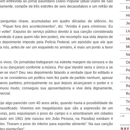
em entrevista ao jornal paulistano Diário Popular (atual Diário de São
riamente, compõe de três estrofes de seis decassílabos e um refrão de
Es
Hi
s perguntas chave, acumuladas em quatro décadas de silêncio. As
Ja
 “Fiquei fora dos acontecimentos”, diz. “Anistia é para criminoso. Eu
Li
o voltei”. Expulso do serviço público devido à sua canção considerada
s protesto é para quem não tem poder), ele recompôs sua vida depois de
Me
m depoimento imposto pela Polícia Federal, um episódio que ele que
Mú
ra nós, antes de ser um esqueleto no armário, é mais um ponto a favor
Ne
 vivos. Os jornalistas trafegaram na estreita margem da censura e da
Os
ora ou dançaram conforme a música. Por que Vandré seria o único a se
Po
nter-se vivo? Deu seu depoimento falando a verdade (que foi editado e
nca se considerou um político nem fez parte de partido nenhum, apesar
Po
meros partidos, principalmente os que depois alcançaram o poder e o
Re
tinuou mudo, conseguiu sua aposentadoria e vive dela dignamente,
ercial.
Ro
Tr
hoje algo parecido com 40 anos atrás, quando havia a possibilidade de
 massificado. Vivemos em megalópoles que são a expressão de um
T
lavras, pois expulsaram o povo do campo e o amontoaram em cidades
-->
Paulo em 1961 (ele nasceu em João Pessoa, na Paraíba) existiam 4
es. Tiraram o povo do interior para exportar alimento”. Na sua canção
NAV
es plantações”.