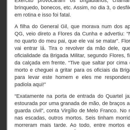
Exército provocaram os brigadianos, cham
brinquedo, bonecos, etc. Assim, no dia 3, o desfi
em rotina e isso foi fatal.
A filha do General Gil, que morava num dos ap
QG, veio direto a Flores da Cunha e advertiu: 
no quarto do meu pai, que ele vai se matar”. Flo
vai entrar lá. Tira o revolver da mão dele, qu
oficialidade da Brigada Militar, segundo Flores, f
da calçada em frente. “Tive que saltar por cim
morto e cheguei a gritar para os oficiais da Br
para levar este homem e eles me responder
padiola aqui!”
“Exatamente na porta de entrada do Quartel j
estourada por uma granada de mão, de braços a
guarda civil”, conta Virgílio de Melo Franco. No
nas escadas, outros mortos. Seis tinham morri
morreram mais tarde. Ao todo, entre mortos e