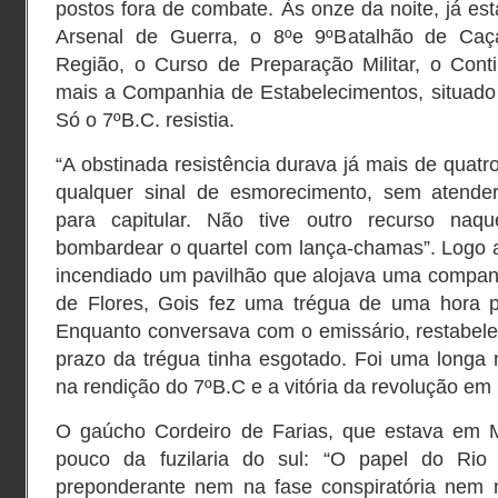
postos fora de combate. Às onze da noite, já e
Arsenal de Guerra, o 8ºe 9ºBatalhão de Caç
Região, o Curso de Preparação Militar, o Cont
mais a Companhia de Estabelecimentos, situad
Só o 7ºB.C. resistia.
“A obstinada resistência durava já mais de quatr
qualquer sinal de esmorecimento, sem atende
para capitular. Não tive outro recurso naq
bombardear o quartel com lança-chamas”. Logo ao
incendiado um pavilhão que alojava uma companh
de Flores, Gois fez uma trégua de uma hora p
Enquanto conversava com o emissário, restabelece
prazo da trégua tinha esgotado. Foi uma longa 
na rendição do 7ºB.C e a vitória da revolução em 
O gaúcho Cordeiro de Farias, que estava em M
pouco da fuzilaria do sul: “O papel do Rio
preponderante nem na fase conspiratória nem no