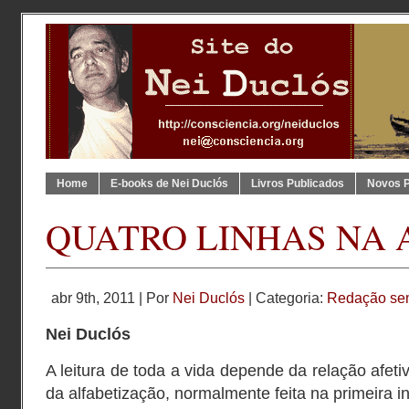
Home
E-books de Nei Duclós
Livros Publicados
Novos 
QUATRO LINHAS NA 
abr 9th, 2011 | Por
Nei Duclós
| Categoria:
Redação se
Nei Duclós
A leitura de toda a vida depende da relação afet
da alfabetização, normalmente feita na primeira i