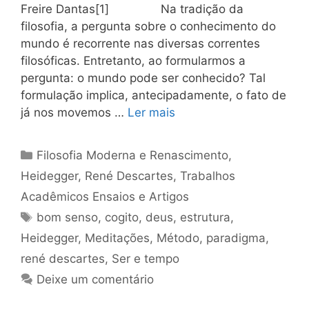
Freire Dantas[1] Na tradição da
filosofia, a pergunta sobre o conhecimento do
mundo é recorrente nas diversas correntes
filosóficas. Entretanto, ao formularmos a
pergunta: o mundo pode ser conhecido? Tal
formulação implica, antecipadamente, o fato de
já nos movemos …
Ler mais
Categorias
Filosofia Moderna e Renascimento
,
Heidegger
,
René Descartes
,
Trabalhos
Acadêmicos Ensaios e Artigos
Tags
bom senso
,
cogito
,
deus
,
estrutura
,
Heidegger
,
Meditações
,
Método
,
paradigma
,
rené descartes
,
Ser e tempo
Deixe um comentário