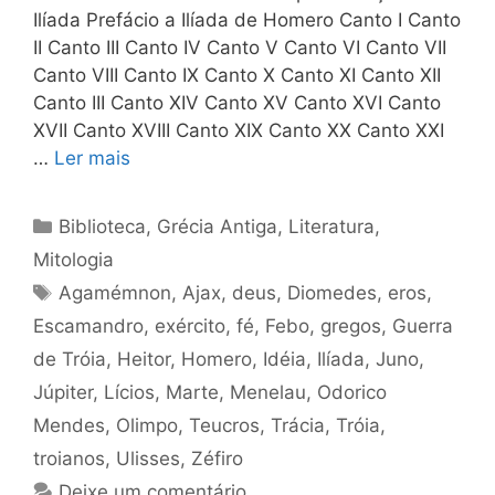
Ilíada Prefácio a Ilíada de Homero Canto I Canto
II Canto III Canto IV Canto V Canto VI Canto VII
Canto VIII Canto IX Canto X Canto XI Canto XII
Canto III Canto XIV Canto XV Canto XVI Canto
XVII Canto XVIII Canto XIX Canto XX Canto XXI
…
Ler mais
Categorias
Biblioteca
,
Grécia Antiga
,
Literatura
,
Mitologia
Tags
Agamémnon
,
Ajax
,
deus
,
Diomedes
,
eros
,
Escamandro
,
exército
,
fé
,
Febo
,
gregos
,
Guerra
de Tróia
,
Heitor
,
Homero
,
Idéia
,
Ilíada
,
Juno
,
Júpiter
,
Lícios
,
Marte
,
Menelau
,
Odorico
Mendes
,
Olimpo
,
Teucros
,
Trácia
,
Tróia
,
troianos
,
Ulisses
,
Zéfiro
Deixe um comentário