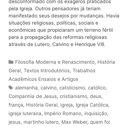
desconformado com os exageros praticados
pela Igreja. Outros pensadores já teriam
manifestado seus desejos por mudanças. Havia
situações religiosas, políticas, sociais e
econômicas que propiciaram um terreno fértil
para a propagação das reformas religiosas
através de Lutero, Calvino e Henrique VIII.
Categorias
Filosofia Moderna e Renascimento
,
História
Geral
,
Textos Introdutórios
,
Trabalhos
Acadêmicos Ensaios e Artigos
Tags
alemanha
,
calvino
,
catolicismo
,
católico
,
Companhia de Jesus
,
cristianismo
,
deus
,
frança
,
História Geral
,
igreja
,
Igreja Católica
,
igreja luterana
,
Império Romano
,
inquisição
,
jesus
,
martinho lutero
,
Max Weber
,
quem foi