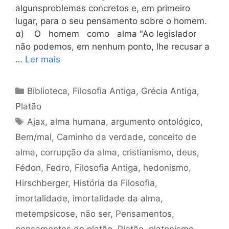
algunsproblemas concretos e, em primeiro
lugar, para o seu pensamento sobre o homem.
α) O homem como alma "Ao legislador
não podemos, em nenhum ponto, lhe recusar a
…
Ler mais
Categorias
Biblioteca
,
Filosofia Antiga
,
Grécia Antiga
,
Platão
Tags
Ajax
,
alma humana
,
argumento ontológico
,
Bem/mal
,
Caminho da verdade
,
conceito de
alma
,
corrupção da alma
,
cristianismo
,
deus
,
Fédon
,
Fedro
,
Filosofia Antiga
,
hedonismo
,
Hirschberger
,
História da Filosofia
,
imortalidade
,
imortalidade da alma
,
metempsicose
,
não ser
,
Pensamentos
,
pensamentos de platão
,
Platão
,
platonismo
,