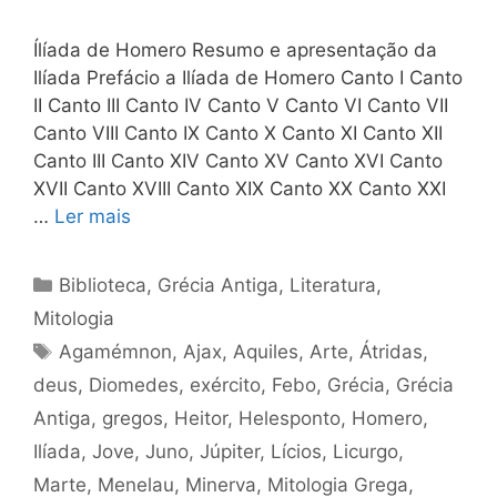
Ílíada de Homero Resumo e apresentação da
Ilíada Prefácio a Ilíada de Homero Canto I Canto
II Canto III Canto IV Canto V Canto VI Canto VII
Canto VIII Canto IX Canto X Canto XI Canto XII
Canto III Canto XIV Canto XV Canto XVI Canto
XVII Canto XVIII Canto XIX Canto XX Canto XXI
…
Ler mais
Categorias
Biblioteca
,
Grécia Antiga
,
Literatura
,
Mitologia
Tags
Agamémnon
,
Ajax
,
Aquiles
,
Arte
,
Átridas
,
deus
,
Diomedes
,
exército
,
Febo
,
Grécia
,
Grécia
Antiga
,
gregos
,
Heitor
,
Helesponto
,
Homero
,
Ilíada
,
Jove
,
Juno
,
Júpiter
,
Lícios
,
Licurgo
,
Marte
,
Menelau
,
Minerva
,
Mitologia Grega
,