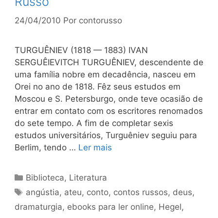
Russo
24/04/2010
Por
contorusso
TURGUÊNIEV (1818 — 1883) IVAN
SERGUÊIEVITCH TURGUÊNIEV, descendente de
uma família nobre em decadência, nasceu em
Orei no ano de 1818. Fêz seus estudos em
Moscou e S. Petersburgo, onde teve ocasião de
entrar em contato com os escritores renomados
do sete tempo. A fim de completar sexis
estudos universitários, Turguêniev seguiu para
Berlim, tendo …
Ler mais
Categorias
Biblioteca
,
Literatura
Tags
angústia
,
ateu
,
conto
,
contos russos
,
deus
,
dramaturgia
,
ebooks para ler online
,
Hegel
,