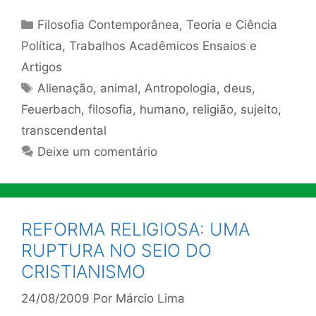
Categorias
Filosofia Contemporânea
,
Teoria e Ciência
Política
,
Trabalhos Acadêmicos Ensaios e
Artigos
Tags
Alienação
,
animal
,
Antropologia
,
deus
,
Feuerbach
,
filosofia
,
humano
,
religião
,
sujeito
,
transcendental
Deixe um comentário
REFORMA RELIGIOSA: UMA
RUPTURA NO SEIO DO
CRISTIANISMO
24/08/2009
Por
Márcio Lima