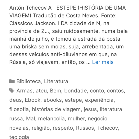
Antón Tchecov A ESTEPE (HISTÓRIA DE UMA
VIAGEM) Tradução de Costa Neves. Fonte:
Clássicos Jackson. I DA cidade de N, na
província de Z…, saiu ruidosamente, numa bela
manhã de julho, e tomou a estrada da posta
uma briska sem molas, suja, arrebentada, um
desses veículos anti-diluvianos em que, na
Rússia, só viajavam, então, os …
Ler mais
Categorias
Biblioteca
,
Literatura
Tags
Armas
,
ateu
,
Bem
,
bondade
,
conto
,
contos
,
deus
,
Ebook
,
ebooks
,
estepe
,
experiência
,
filosofia
,
histórias de viagem
,
jesus
,
literatura
russa
,
Mal
,
melancolia
,
mulher
,
negócio
,
novelas
,
religião
,
respeito
,
Russos
,
Tchecov
,
teologia