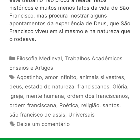
este trabalho não procura relatar fatos
históricos e muitos menos fatos da vida de São
Francisco, mas procura mostrar alguns
apontamentos da experiência de Deus, que São
Francisco viveu em si mesmo e na natureza que
o rodeava.
Categorias
Filosofia Medieval
,
Trabalhos Acadêmicos
Ensaios e Artigos
Tags
Agostinho
,
amor infinito
,
animais silvestres
,
deus
,
estado de natureza
,
franciscanos
,
Glória
,
igreja
,
mente humana
,
ordem dos franciscanos
,
ordem franciscana
,
Poética
,
religião
,
santos
,
são francisco de assis
,
Universais
Deixe um comentário