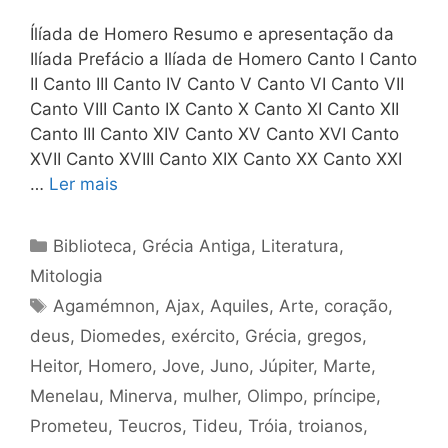
Ílíada de Homero Resumo e apresentação da
Ilíada Prefácio a Ilíada de Homero Canto I Canto
II Canto III Canto IV Canto V Canto VI Canto VII
Canto VIII Canto IX Canto X Canto XI Canto XII
Canto III Canto XIV Canto XV Canto XVI Canto
XVII Canto XVIII Canto XIX Canto XX Canto XXI
…
Ler mais
Categorias
Biblioteca
,
Grécia Antiga
,
Literatura
,
Mitologia
Tags
Agamémnon
,
Ajax
,
Aquiles
,
Arte
,
coração
,
deus
,
Diomedes
,
exército
,
Grécia
,
gregos
,
Heitor
,
Homero
,
Jove
,
Juno
,
Júpiter
,
Marte
,
Menelau
,
Minerva
,
mulher
,
Olimpo
,
príncipe
,
Prometeu
,
Teucros
,
Tideu
,
Tróia
,
troianos
,