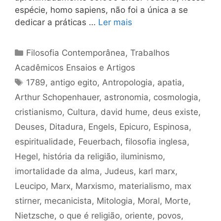
espécie, homo sapiens, não foi a única a se
dedicar a práticas …
Ler mais
Categorias
Filosofia Contemporânea
,
Trabalhos
Acadêmicos Ensaios e Artigos
Tags
1789
,
antigo egito
,
Antropologia
,
apatia
,
Arthur Schopenhauer
,
astronomia
,
cosmologia
,
cristianismo
,
Cultura
,
david hume
,
deus existe
,
Deuses
,
Ditadura
,
Engels
,
Epicuro
,
Espinosa
,
espiritualidade
,
Feuerbach
,
filosofia inglesa
,
Hegel
,
história da religião
,
iluminismo
,
imortalidade da alma
,
Judeus
,
karl marx
,
Leucipo
,
Marx
,
Marxismo
,
materialismo
,
max
stirner
,
mecanicista
,
Mitologia
,
Moral
,
Morte
,
Nietzsche
,
o que é religião
,
oriente
,
povos
,