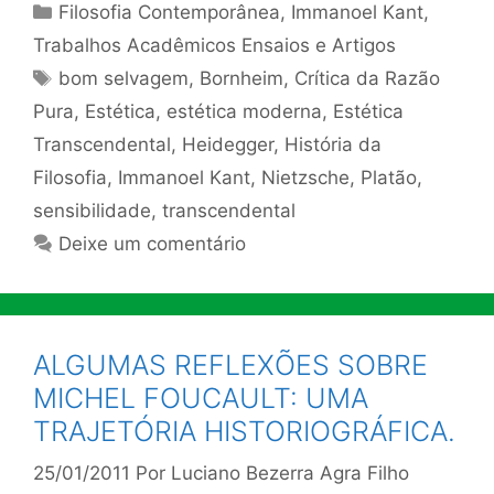
Categorias
Filosofia Contemporânea
,
Immanoel Kant
,
Trabalhos Acadêmicos Ensaios e Artigos
Tags
bom selvagem
,
Bornheim
,
Crítica da Razão
Pura
,
Estética
,
estética moderna
,
Estética
Transcendental
,
Heidegger
,
História da
Filosofia
,
Immanoel Kant
,
Nietzsche
,
Platão
,
sensibilidade
,
transcendental
Deixe um comentário
ALGUMAS REFLEXÕES SOBRE
MICHEL FOUCAULT: UMA
TRAJETÓRIA HISTORIOGRÁFICA.
25/01/2011
Por
Luciano Bezerra Agra Filho