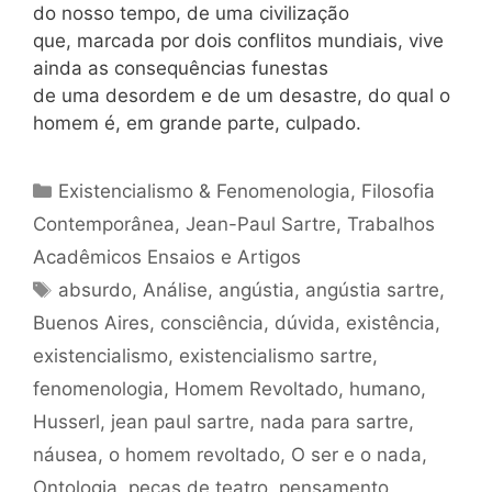
do nosso tempo, de uma civilização
que, marcada por dois conflitos mundiais, vive
ainda as consequências funestas
de uma desordem e de um desastre, do qual o
homem é, em grande parte, culpado.
Categorias
Existencialismo & Fenomenologia
,
Filosofia
Contemporânea
,
Jean-Paul Sartre
,
Trabalhos
Acadêmicos Ensaios e Artigos
Tags
absurdo
,
Análise
,
angústia
,
angústia sartre
,
Buenos Aires
,
consciência
,
dúvida
,
existência
,
existencialismo
,
existencialismo sartre
,
fenomenologia
,
Homem Revoltado
,
humano
,
Husserl
,
jean paul sartre
,
nada para sartre
,
náusea
,
o homem revoltado
,
O ser e o nada
,
Ontologia
,
peças de teatro
,
pensamento
,