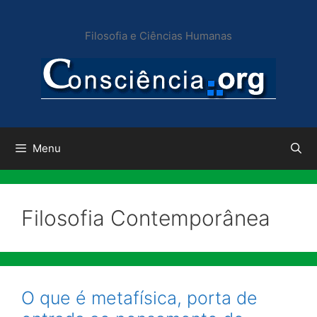
Pular
para
Filosofia e Ciências Humanas
o
conteúdo
Menu
Filosofia Contemporânea
O que é metafísica, porta de