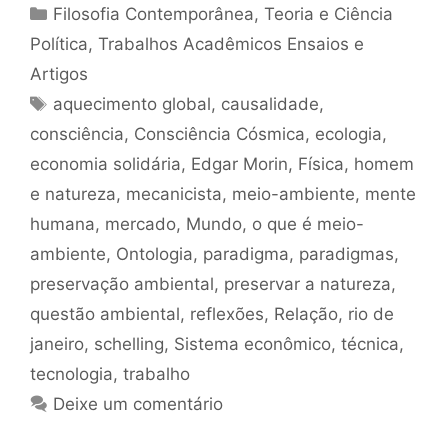
Categorias
Filosofia Contemporânea
,
Teoria e Ciência
Política
,
Trabalhos Acadêmicos Ensaios e
Artigos
Tags
aquecimento global
,
causalidade
,
consciência
,
Consciência Cósmica
,
ecologia
,
economia solidária
,
Edgar Morin
,
Física
,
homem
e natureza
,
mecanicista
,
meio-ambiente
,
mente
humana
,
mercado
,
Mundo
,
o que é meio-
ambiente
,
Ontologia
,
paradigma
,
paradigmas
,
preservação ambiental
,
preservar a natureza
,
questão ambiental
,
reflexões
,
Relação
,
rio de
janeiro
,
schelling
,
Sistema econômico
,
técnica
,
tecnologia
,
trabalho
Deixe um comentário