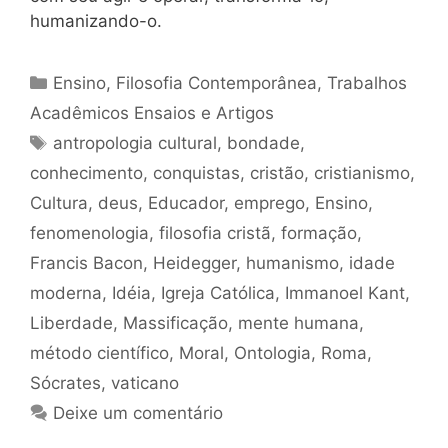
humanizando-o.
Categorias
Ensino
,
Filosofia Contemporânea
,
Trabalhos
Acadêmicos Ensaios e Artigos
Tags
antropologia cultural
,
bondade
,
conhecimento
,
conquistas
,
cristão
,
cristianismo
,
Cultura
,
deus
,
Educador
,
emprego
,
Ensino
,
fenomenologia
,
filosofia cristã
,
formação
,
Francis Bacon
,
Heidegger
,
humanismo
,
idade
moderna
,
Idéia
,
Igreja Católica
,
Immanoel Kant
,
Liberdade
,
Massificação
,
mente humana
,
método científico
,
Moral
,
Ontologia
,
Roma
,
Sócrates
,
vaticano
Deixe um comentário