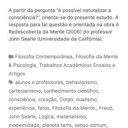
A partir da pergunta “é possível naturalizar a
consciência?”, orienta-se do presente estudo. A
resposta para tal questão é orientada na obra A
Redescoberta da Mente (2006) do professor
John Searle (Universidade da Califórnia).
Categorias
Filosofia Contemporânea
,
Filosofia da Mente
& Psicologia
,
Trabalhos Acadêmicos Ensaios e
Artigos
Tags
alunos e professores
,
behaviorismo
,
cartesianismo
,
conhecimento cientifico
,
consciência
,
coração
,
Corpo
,
dualismo
,
experiência
,
fatos
,
Filosofia da Mente.
,
Freud
,
John Searle
,
Lógica
,
materialismo
,
modernidade
,
planeta terra
,
senso comum
,