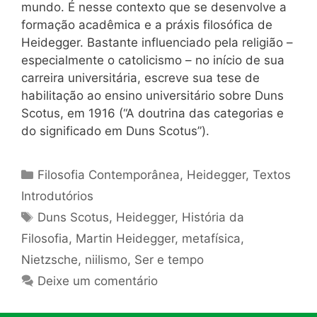
mundo. É nesse contexto que se desenvolve a
formação acadêmica e a práxis filosófica de
Heidegger. Bastante influenciado pela religião –
especialmente o catolicismo – no início de sua
carreira universitária, escreve sua tese de
habilitação ao ensino universitário sobre Duns
Scotus, em 1916 (“A doutrina das categorias e
do significado em Duns Scotus”).
Categorias
Filosofia Contemporânea
,
Heidegger
,
Textos
Introdutórios
Tags
Duns Scotus
,
Heidegger
,
História da
Filosofia
,
Martin Heidegger
,
metafísica
,
Nietzsche
,
niilismo
,
Ser e tempo
Deixe um comentário