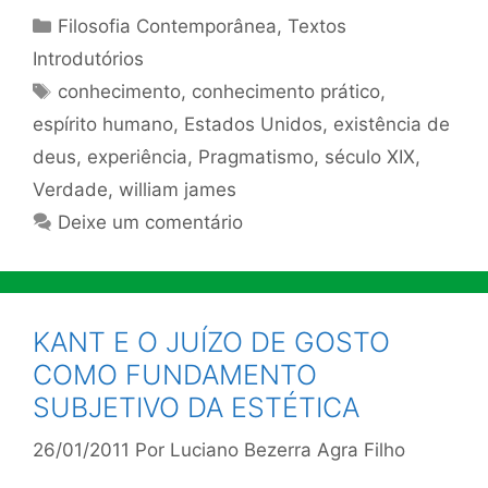
Categorias
Filosofia Contemporânea
,
Textos
Introdutórios
Tags
conhecimento
,
conhecimento prático
,
espírito humano
,
Estados Unidos
,
existência de
deus
,
experiência
,
Pragmatismo
,
século XIX
,
Verdade
,
william james
Deixe um comentário
KANT E O JUÍZO DE GOSTO
COMO FUNDAMENTO
SUBJETIVO DA ESTÉTICA
26/01/2011
Por
Luciano Bezerra Agra Filho